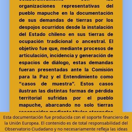
organizaciones representativas del
pueblo mapuche en la documentación
de sus demandas de tierras por los
despojos ocurridos desde la instalación
del Estado chileno en sus tierras de
ocupación tradicional o ancestral. El
objetivo fue que, mediante procesos de
articulación, incidencia y generación de
espacios de diálogo, estas demandas
fueran presentadas ante la Comisión
para la Paz y el Entendimiento como
“casos de muestra”. Estos casos
ilustran las distintas formas de pérdida
territorial sufridas por el pueblo
mapuche, abarcando no solo tierras
reconocidas mediante títulos otorgados
Esta documentación fue producida con el soporte financiero de
por el Estado, sino también otras tierras
la Unión Europea. El contenido es de total responsabilidad del
tradicionales en las regiones
Observatorio Ciudadano y no necesariamente refleja las ideas